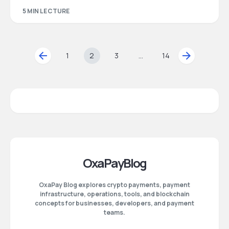
5 MIN LECTURE
1
2
3
…
14
OxaPayBlog
OxaPay Blog explores crypto payments, payment
infrastructure, operations, tools, and blockchain
concepts for businesses, developers, and payment
teams.