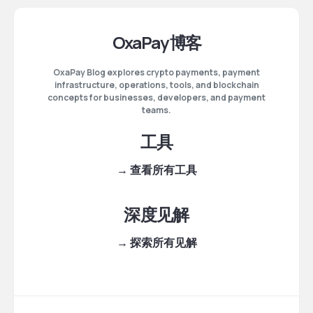
OxaPay 博客
OxaPay Blog explores crypto payments, payment
infrastructure, operations, tools, and blockchain
concepts for businesses, developers, and payment
teams.
工具
→ 查看所有工具
深度见解
→ 探索所有见解