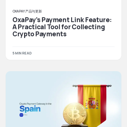
OXAPAY 产品与更新
OxaPay’s Payment Link Feature:
A Practical Tool for Collecting
Crypto Payments
5 MIN READ