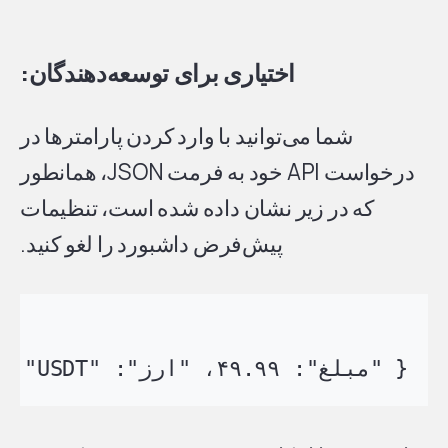
اختیاری برای توسعه‌دهندگان:
شما می‌توانید با وارد کردن پارامترها در
درخواست API خود به فرمت JSON، همانطور
که در زیر نشان داده شده است، تنظیمات
پیش‌فرض داشبورد را لغو کنید.
{ "مبلغ": ۴۹.۹۹، "ارز": "USDT"، "طول عمر": ۳۰، "پوشش زیر پرداخت": ۱۰، "هزینه پرداخت شده توسط پرداخت کننده": true }
