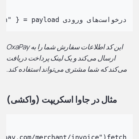
درخواست‌های ورودی payload = { "merchant": "YOUR_API_KEY", "amount": 49.99, "currency": "USDT", "orderId": "ORDER-1234", "description": "اشتراک ماهانه", "callbackUrl": "https://yourdomain.com/webhook", "returnUrl": "https://yourdomain.com/thank-you" } response = requests.post("https://api.oxapay.com/merchant/invoice", json=payload) print(response.json())

این کد اطلاعات سفارش شما را به OxaPay
ارسال می‌کند و یک لینک پرداخت دریافت
می‌کند که شما
مشتری می‌تواند استفاده کند.
مثال در جاوا اسکریپت (واکشی)
fetch("https://api.oxapay.com/merchant/invoice", { method: "POST", headers: { "Content-Type": "application/json" }, body: JSON.stringify({ merchant: "YOUR_API_KEY", amount: 49.99, currency: "USDT", orderId: "ORDER-1234", description: "اشتراک ماهانه", callbackUrl: "https://yourdomain.com/webhook", returnUrl: "https://yourdomain.com/thank-you" }) }) .then(res => res.json()) .then(data => console.log(data));
