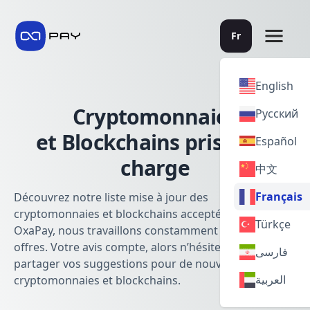
Fr
English
Cryptomonnaies
Русский
et Blockchains prises en
Español
charge
✕
中文
Français
Découvrez notre liste mise à jour des
cryptomonnaies et blockchains acceptées. Chez
Accueil
Türkçe
OxaPay, nous travaillons constamment à élargir nos
offres. Votre avis compte, alors n’hésitez pas à nous
فارسی
Produits
partager vos suggestions pour de nouvelles
العربية
cryptomonnaies et blockchains.
Cryptomonnaies prises en charge