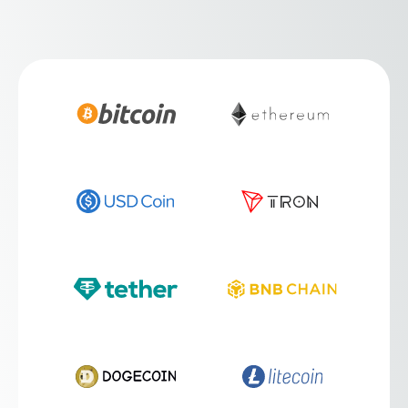
Plugins
Programme de parrainage
Tarification
Connexion
Inscription
Quoi de neuf dans OxaX ?