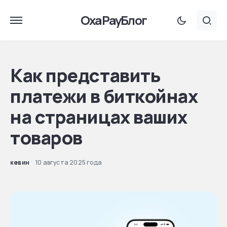
OxaPayБлог
Как представить
платежи в биткойнах
на страницах ваших
товаров
кевин
10 августа 2025 года