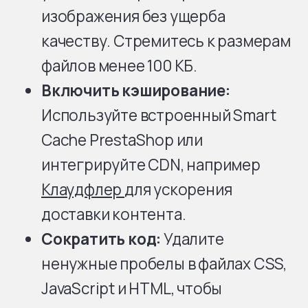
изображения без ущерба
качеству. Стремитесь к размерам
файлов менее 100 КБ.
Включить кэширование:
Используйте встроенный Smart
Cache PrestaShop или
интегрируйте CDN, например
Клаудфлер
для ускорения
доставки контента.
Сократить код:
Удалите
ненужные пробелы в файлах CSS,
JavaScript и HTML, чтобы