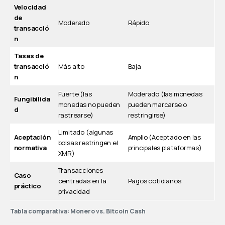
Velocidad
de
Moderado
Rápido
transacció
n
Tasas de
transacció
Más alto
Baja
n
Fuerte (las
Moderado (las monedas
Fungibilida
monedas no pueden
pueden marcarse o
d
rastrearse)
restringirse)
Limitado (algunas
Aceptación
Amplio (Aceptado en las
bolsas restringen el
normativa
principales plataformas)
XMR)
Transacciones
Caso
centradas en la
Pagos cotidianos
práctico
privacidad
Tabla comparativa: Monero vs. Bitcoin Cash