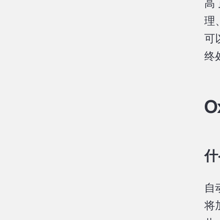
高
理
可
终
O
什
自
将