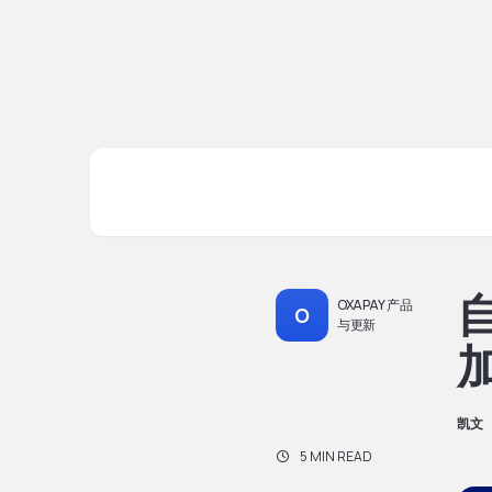
自
OXAPAY 产品
O
与更新
凯文
5 MIN READ