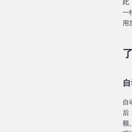
此
一
用
自
自
后
额