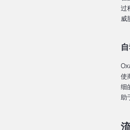
过
威
自
O
使
细
助
流