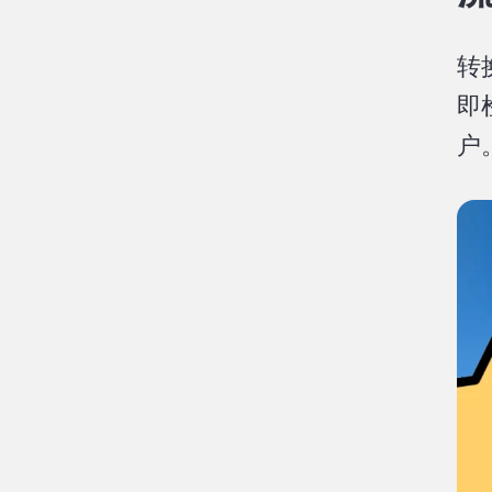
转
即
户