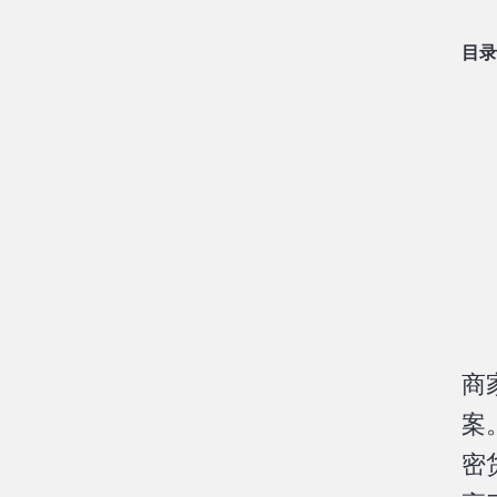
目录
商
案
密