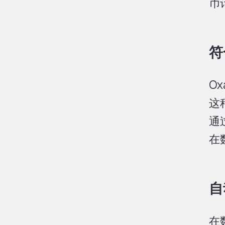
币
符
O
这
通
在
自
在