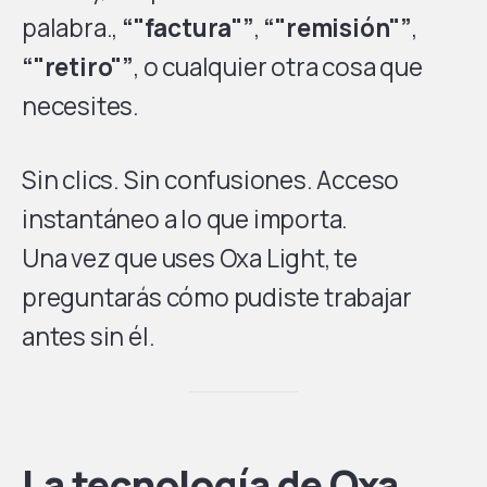
palabra.,
“"factura"”
,
“"remisión"”
,
“"retiro"”
, o cualquier otra cosa que
necesites.
Sin clics. Sin confusiones. Acceso
instantáneo a lo que importa.
Una vez que uses Oxa Light, te
preguntarás cómo pudiste trabajar
antes sin él.
La tecnología de Oxa