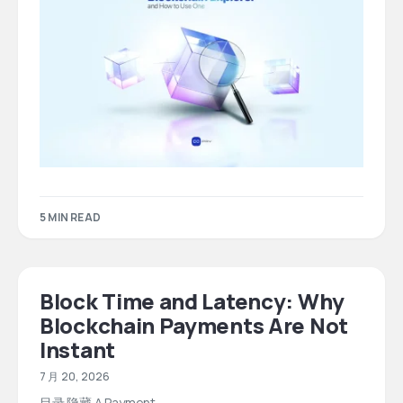
5 MIN READ
Block Time and Latency: Why
Blockchain Payments Are Not
Instant
7 月 20, 2026
目录 隐藏 A Payment…